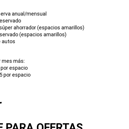
eserva anual/mensual
reservado
súper ahorrador (espacios amarillos)
servado (espacios amarillos)
e autos
r mes más:
 por espacio
25 por espacio
r
E PARA OFERTAS,